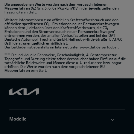
Die angegebenen Werte wurden nach dem vorgeschriebenen
Messverfahren (§2 Nrn. 5, 6, 6a Pkw-EnVKV in der jeweils geltenden
Fassung) ermittelt.
Weitere Informationen zum offiziellen Kraftstoffverbrauch und den
offiziellen spezifischen CO
-Emissionen neuer Personenkraftwagen
2
können dem „Leitfaden über den Kraftstoffverbrauch, die CO
-
2
Emissionen und den Stromverbrauch neuer Personenkraftwagen“
entnommen werden, der an allen Verkaufsstellen und bei der DAT
Deutsche Automobil Treuhand GmbH, Hellmuth-Hirth-Straße 1, 73760
Ostfildern, unentgeltlich erhältlich ist.
Der Leitfaden ist ebenfalls im Internet unter
www.dat.de
verfügbar.
**** Die individuelle Fahrweise, Geschwindigkeit, Außentemperatur,
Topografie und Nutzung elektrischer Verbraucher haben Einfluss auf die
tatsächliche Reichweite und können diese u. U. reduzieren bzw. sogar
erhöhen. Die Werte wurden nach dem vorgeschriebenen EU-
Messverfahren ermittelt.
Modelle