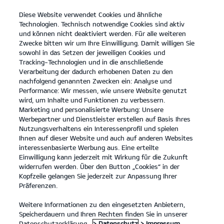
Diese Website verwendet Cookies und ähnliche
open
Technologien. Technisch notwendige Cookies sind aktiv
menu
und können nicht deaktiviert werden. Für alle weiteren
KONTAKT
Zwecke bitten wir um Ihre Einwilligung. Damit willigen Sie
sowohl in das Setzen der jeweiligen Cookies und
Tracking-Technologien und in die anschließende
KONFIGURATOR
Verarbeitung der dadurch erhobenen Daten zu den
nachfolgend genannten Zwecken ein: Analyse und
KONFIGURATOR
Performance: Wir messen, wie unsere Website genutzt
wird, um Inhalte und Funktionen zu verbessern.
Marketing und personalisierte Werbung: Unsere
Werbepartner und Dienstleister erstellen auf Basis Ihres
Gesamtpreis (UVP)**:
23.790 €
Nutzungsverhaltens ein Interessenprofil und spielen
Ihnen auf dieser Website und auch auf anderen Websites
interessenbasierte Werbung aus. Eine erteilte
1. Ausstattung
Einwilligung kann jederzeit mit Wirkung für die Zukunft
widerrufen werden. Über den Button „Cookies“ in der
Kopfzeile gelangen Sie jederzeit zur Anpassung Ihrer
Präferenzen.
Weitere Informationen zu den eingesetzten Anbietern,
VORNE
HINTEN
Speicherdauern und Ihren Rechten finden Sie in unserer
Datenschutzerklärung.
> Datenschutz
> Impressum