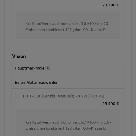
Gesamtpreis
23.790 €
.
und
der
Hauptinhaltsbereich
Kraftstoffverbrauch kombiniert
5,6 l/100 km;
CO₂-
dynamisch
Emissionen kombiniert
127 g/km.
CO₂-Klasse
D.
aktualisiert
Vision
Hauptmerkmale
Einen Motor auswählen
1.0 T-GDI (Benzin, Manuell); 74 kW (100 PS)
25.490 €
.
Kraftstoffverbrauch kombiniert
5,7 l/100 km;
CO₂-
Emissionen kombiniert
128 g/km.
CO₂-Klasse
D.