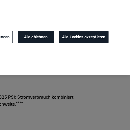
KONTAKT
lungen
Alle ablehnen
Alle Cookies akzeptieren
Probefahrt
Konfigurator
325 PS): Stromverbrauch kombiniert
****
chweite.