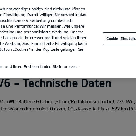
sch notwendige Cookies sind aktiv und können
e Einwilligung. Damit willigen Sie sowohl in das
 anschließende Verarbeitung der dadurch
se und Performance: Wir messen, wie unsere
Autohaus Brüggemann GmbH & Co. KG
Tel. :
03381 - 76950
rketing und personalisierte Werbung: Unsere
rhaltens ein Interessenprofil und spielen Ihnen
Cookie-Einstel
tdecken
e Werbung aus. Eine erteilte Einwilligung kann
utton „Cookies“ in der Kopfzeile gelangen Sie
E DATEN
n und Ihren Rechten finden Sie in unserer
V6 - Technische Daten
84-kWh-Batterie GT-Line
(Strom/Reduktionsgetriebe); 239 kW (
missionen kombiniert 0 g/km; CO₂-Klasse A. Bis zu 522 km Rei