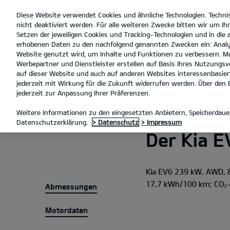
Diese Website verwendet Cookies und ähnliche Technologien. Techni
open
nicht deaktiviert werden. Für alle weiteren Zwecke bitten wir um Ihr
menu
Setzen der jeweiligen Cookies und Tracking-Technologien und in die
erhobenen Daten zu den nachfolgend genannten Zwecken ein: Analy
Website genutzt wird, um Inhalte und Funktionen zu verbessern. Ma
Werbepartner und Dienstleister erstellen auf Basis Ihres Nutzungsve
Technische Daten
En
auf dieser Website und auch auf anderen Websites interessenbasiert
jederzeit mit Wirkung für die Zukunft widerrufen werden. Über den B
jederzeit zur Anpassung Ihrer Präferenzen.
MODELLE
EV6
TECHNISCH
Weitere Informationen zu den eingesetzten Anbietern, Speicherdauer
Datenschutzerklärung.
> Datenschutz
> Impressum
Der Kia E
Kia EV6 239 kW, AWD, 
17,7 kWh/100 km; CO₂-E
Abmessungen
Motordaten